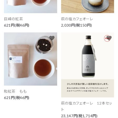
巨峰の紅茶
萩の塩カフェオーレ
621円(税46円)
2,030円(税150円)
検索する
favorite
favorite
和紅茶 もも
621円(税46円)
萩の塩カフェオーレ 12本セッ
ト
23,147円(税1,714円)