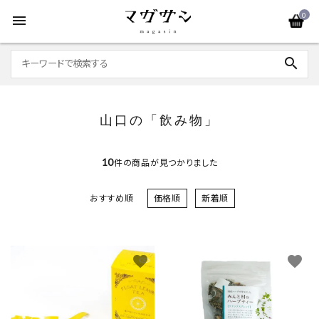
0
menu
search
山口の「飲み物」
10
件の商品が見つかりました
おすすめ順
価格順
新着順
favorite
favorite