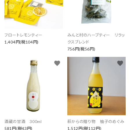
フロートレモンティー
みんと村のハーブティー リラッ
1,404円(税104円)
クスブレンド
756円(税56円)
favorite
favorite
酒蔵の甘酒 300ml
萩からの贈り物 柚子のめぐみ
581円(税43円)
1,512円(税112円)