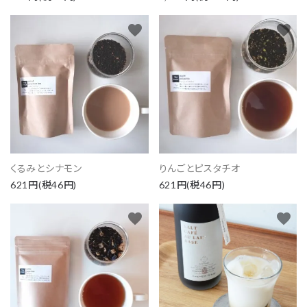
favorite
favorite
くるみとシナモン
りんごとピスタチオ
621円(税46円)
621円(税46円)
close
favorite
favorite
キーワード
カテゴリー