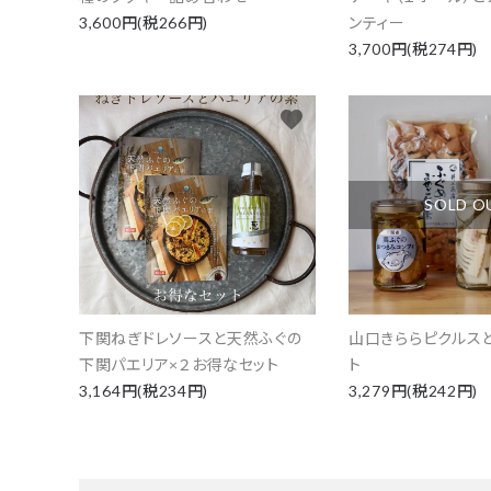
3,600円(税266円)
ンティー
3,700円(税274円)
favorite
SOLD O
下関ねぎドレソースと天然ふぐの
山口きららピクルス
下関パエリア×２お得なセット
ト
3,164円(税234円)
3,279円(税242円)