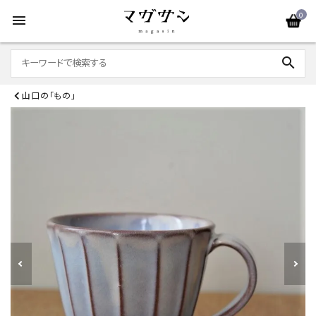
0
menu
search
山口の「もの」