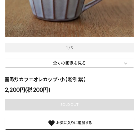
1
/
5
全ての画像を見る
面取りカフェオレカップ・小【粉引紫】
2,200円(税200円)
SOLD OUT
favorite