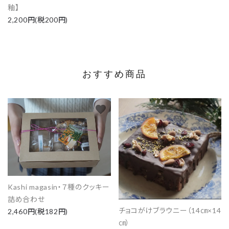
釉】
2,200円(税200円)
おすすめ商品
favorite
favorite
Kashi magasin・７種のクッキー
詰め合わせ
チョコがけブラウニー（14㎝×14
2,460円(税182円)
㎝）