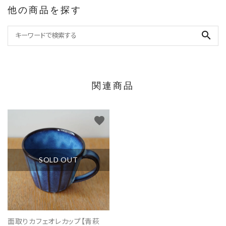
他の商品を探す
search
関連商品
favorite
SOLD OUT
面取りカフェオレカップ【青萩