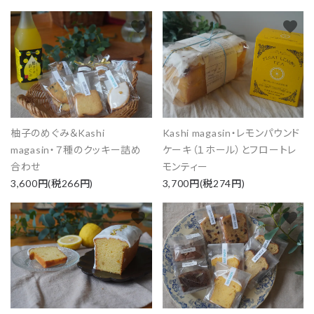
favorite
favorite
柚子のめぐみ＆Kashi
Kashi magasin・レモンパウンド
magasin・７種のクッキー詰め
ケーキ（１ホール）とフロートレ
合わせ
モンティー
3,600円(税266円)
3,700円(税274円)
favorite
favorite