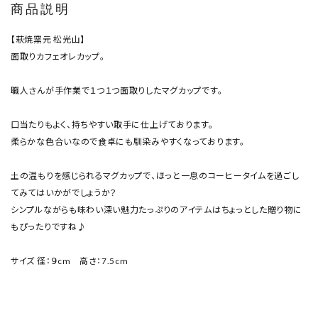
商品説明
【萩焼窯元 松光山】
面取りカフェオレカップ。
職人さんが手作業で１つ１つ面取りしたマグカップです。
口当たりもよく、持ちやすい取手に仕上げております。
柔らかな色合いなので食卓にも馴染みやすくなっております。
土の温もりを感じられるマグカップで、ほっと一息のコーヒータイムを過ごし
てみてはいかがでしょうか？
シンプルながらも味わい深い魅力たっぷりのアイテムはちょっとした贈り物に
もぴったりですね♪
サイズ 径：９cm 高さ：7.5cm