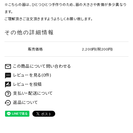
※こちらの器は、ひとつひとつ手作りのため、器の大きさや表情が多少異なり
ます。
ご理解頂きご注文頂きますようよろしくお願い致します。
その他の詳細情報
販売価格
2,200円(税200円)
mail_outline
この商品について問い合わせる
textsms
レビューを見る(0件)
rate_review
レビューを投稿
help_outline
支払い・配送について
settings_backup_restore
返品について