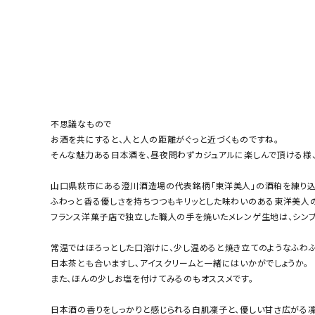
不思議なもので
お酒を共にすると、人と人の距離がぐっと近づくものですね。
そんな魅力ある日本酒を、昼夜問わずカジュアルに楽しんで頂ける様、
山口県萩市にある澄川酒造場の代表銘柄「東洋美人」の酒粕を練り込
ふわっと香る優しさを持ちつつもキリッとした味わいのある東洋美人
フランス洋菓子店で独立した職人の手を焼いたメレンゲ生地は、シンプ
常温ではほろっとした口溶けに、少し温めると焼き立てのようなふわ
日本茶とも合いますし、アイスクリームと一緒にはいかがでしょうか。
また、ほんの少しお塩を付けてみるのもオススメです。
日本酒の香りをしっかりと感じられる白肌凜子と、優しい甘さ広がる凜