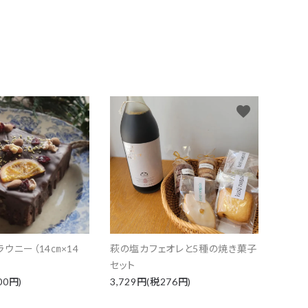
favorite
favorite
ウニー（14㎝×14
萩の塩カフェオレと5種の焼き菓子
セット
00円)
3,729円(税276円)